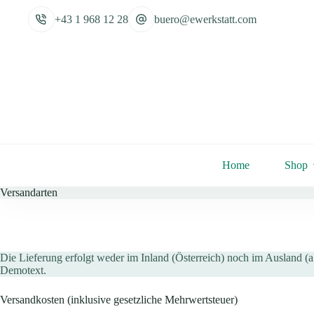
Zum
Inhalt
+43 1 968 12 28
buero@ewerkstatt.com
springen
Home
Shop
Versandarten
Die Lieferung erfolgt weder im Inland (Österreich) noch im Ausland (a
Demotext.
Versandkosten (inklusive gesetzliche Mehrwertsteuer)