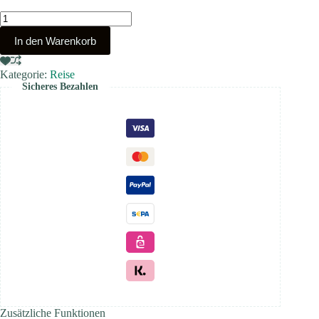
Checkliste
Rucksack-
In den Warenkorb
Kauf
Menge
Kategorie:
Reise
Sicheres Bezahlen
Zusätzliche Funktionen