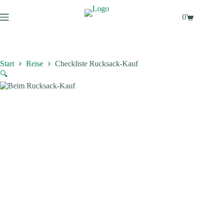
Zum
Inhalt
0
Warenkorb
springen
Start
Reise
Checkliste Rucksack-Kauf
🔍