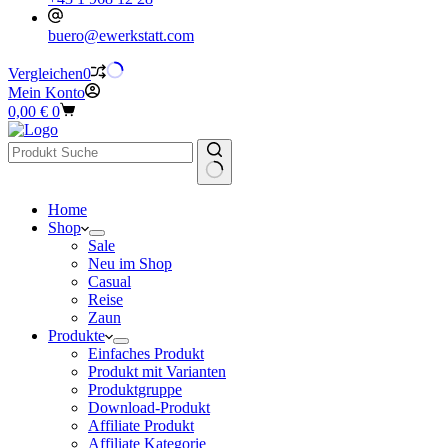
buero@ewerkstatt.com
Vergleichen
0
Mein Konto
Warenkorb
0,00
€
0
Keine
Home
Ergebnisse
Shop
Sale
Neu im Shop
Casual
Reise
Zaun
Produkte
Einfaches Produkt
Produkt mit Varianten
Produktgruppe
Download-Produkt
Affiliate Produkt
Affiliate Kategorie