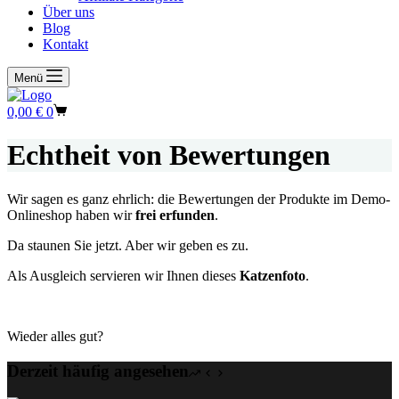
Über uns
Blog
Kontakt
Menü
Warenkorb
0,00
€
0
Echtheit von Bewertungen
Wir sagen es ganz ehrlich: die Bewertungen der Produkte im Demo-
Onlineshop haben wir
frei erfunden
.
Da staunen Sie jetzt. Aber wir geben es zu.
Als Ausgleich servieren wir Ihnen dieses
Katzenfoto
.
Wieder alles gut?
Derzeit häufig angesehen