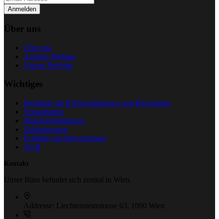
Anmelden
Über uns
Über uns
Agentur-Website
Unsere Projekte
Wichtiges
Richtlinie für Rückerstattungen und Rückgaben
Versandarten
Widerrufsbelehrung
Zahlungsarten
Echtheit von Bewertungen
AGB
Kontakt
Unser Büro befindet sich zentral in Wien.
Addresse:
Liechtensteinstrasse 63, 1090 Wien