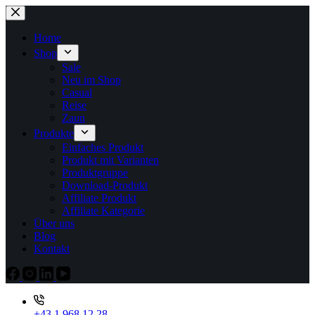
Zum
Inhalt
springen
Home
Shop
Sale
Neu im Shop
Casual
Reise
Zaun
Produkte
Einfaches Produkt
Produkt mit Varianten
Produktgruppe
Download-Produkt
Affiliate Produkt
Affiliate Kategorie
Über uns
Blog
Kontakt
+43 1 968 12 28